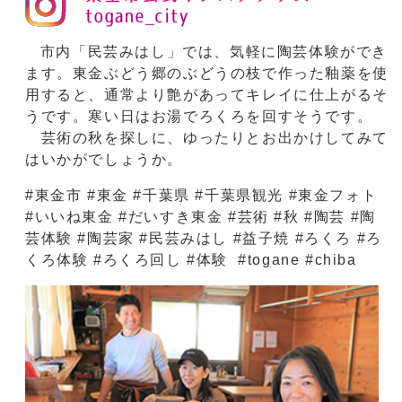
市内「民芸みはし」では、気軽に陶芸体験ができ
ます。東金ぶどう郷のぶどうの枝で作った釉薬を使
用すると、通常より艶があってキレイに仕上がるそ
うです。寒い日はお湯でろくろを回すそうです。
芸術の秋を探しに、ゆったりとお出かけしてみて
はいかがでしょうか。
#東金市 #東金 #千葉県 #千葉県観光 #東金フォト
#いいね東金 #だいすき東金 #芸術 #秋 #陶芸 #陶
芸体験 #陶芸家 #民芸みはし #益子焼 #ろくろ #ろ
くろ体験 #ろくろ回し #体験 #togane #chiba