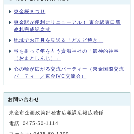
東金桜まつり
東金駅が便利にリニューアル！ 東金駅東口新
改札完成記念式
地域でお正月を見送る「どんど焼き」
弓を射って年を占う貴船神社の「御神的神事
（おまとしんじ）」
心の輪が広がる交流パーティー（東金国際交流
パーティー／東金IVC交流会）
お問い合わせ
東金市企画政策部秘書広報課広報広聴係
電話: 0475-50-1114