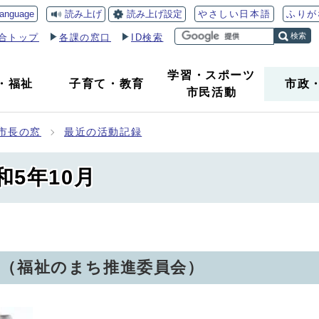
読み上げ
読み上げ設定
language
やさしい日本語
ふりが
検索
合トップ
各課の窓口
ID検索
学習・スポーツ
・
福祉
子育て
・
教育
市政
市民活動
市長の窓
最近の活動記録
5年10月
yes（福祉のまち推進委員会）