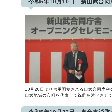
令和5年10月10日 新山武合
10月20日より供用開始される山武合同庁
山武地域の市町を代表して祝辞を述べさせ