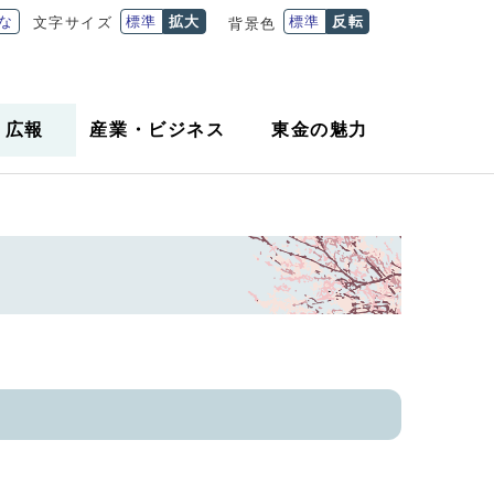
な
標準
拡大
標準
反転
文字サイズ
背景色
・
広報
産業
・
ビジネス
東金の魅力