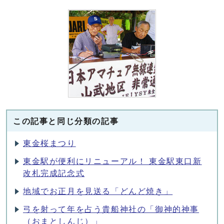
この記事と同じ分類の記事
東金桜まつり
東金駅が便利にリニューアル！ 東金駅東口新
改札完成記念式
地域でお正月を見送る「どんど焼き」
弓を射って年を占う貴船神社の「御神的神事
（おまとしんじ）」