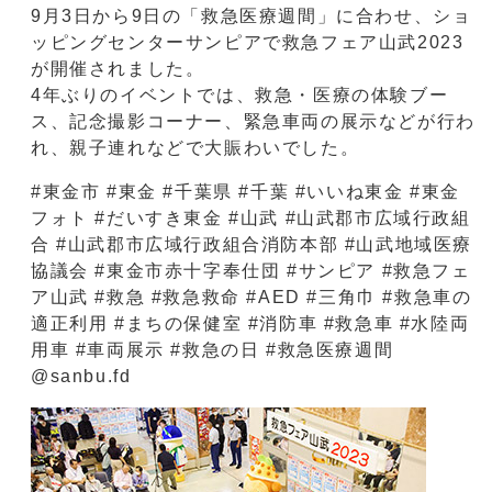
9月3日から9日の「救急医療週間」に合わせ、ショ
ッピングセンターサンピアで救急フェア山武2023
が開催されました。
4年ぶりのイベントでは、救急・医療の体験ブー
ス、記念撮影コーナー、緊急車両の展示などが行わ
れ、親子連れなどで大賑わいでした。
#東金市 #東金 #千葉県 #千葉 #いいね東金 #東金
フォト #だいすき東金 #山武 #山武郡市広域行政組
合 #山武郡市広域行政組合消防本部 #山武地域医療
協議会 #東金市赤十字奉仕団 #サンピア #救急フェ
ア山武 #救急 #救急救命 #AED #三角巾 #救急車の
適正利用 #まちの保健室 #消防車 #救急車 #水陸両
用車 #車両展示 #救急の日 #救急医療週間
@sanbu.fd