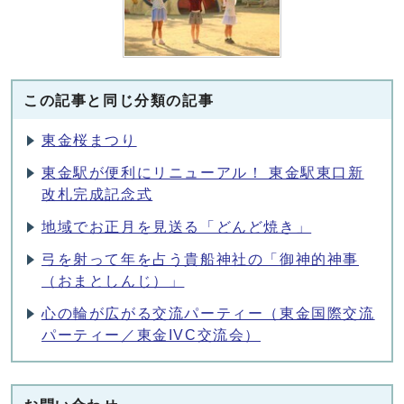
この記事と同じ分類の記事
東金桜まつり
東金駅が便利にリニューアル！ 東金駅東口新
改札完成記念式
地域でお正月を見送る「どんど焼き」
弓を射って年を占う貴船神社の「御神的神事
（おまとしんじ）」
心の輪が広がる交流パーティー（東金国際交流
パーティー／東金IVC交流会）