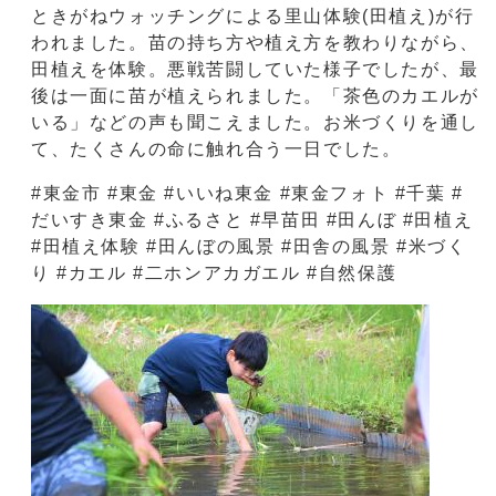
ときがねウォッチングによる里山体験(田植え)が行
われました。苗の持ち方や植え方を教わりながら、
田植えを体験。悪戦苦闘していた様子でしたが、最
後は一面に苗が植えられました。「茶色のカエルが
いる」などの声も聞こえました。お米づくりを通し
て、たくさんの命に触れ合う一日でした。
#東金市 #東金 #いいね東金 #東金フォト #千葉 #
だいすき東金 #ふるさと #早苗田 #田んぼ #田植え
#田植え体験 #田んぼの風景 #田舎の風景 #米づく
り #カエル #二ホンアカガエル #自然保護