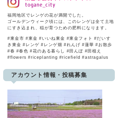
福岡地区でレンゲの花が満開でした。
ゴールデンウィーク頃には、このレンゲは全て土地
にすき込まれ、稲が育つための肥料になります。
#東金市 #東金 #いいね東金 #東金フォト #だいす
き東金 #レンゲ #レンゲ畑 #れんげ #蓮華 #お散歩
#春 #春色 #花のある暮らし #田んぼ #田植え
#flowers #riceplanting #ricefield #astragalus
アカウント情報・投稿募集