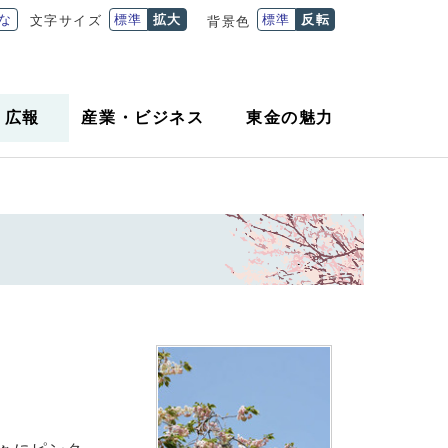
な
標準
拡大
標準
反転
文字サイズ
背景色
・
広報
産業
・
ビジネス
東金の魅力