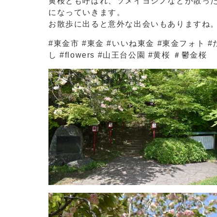
黄桜とも呼ばれ、ソメイヨシノなどが散っ
になっていきます。
お散歩に出ると意外な出会いもありますね
#東金市 #東金 #いいね東金 #東金フォト #
し #flowers #山王台公園 #黄桜 ＃鬱金桜