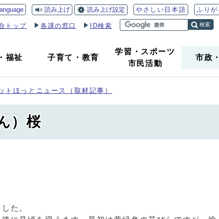
読み上げ
読み上げ設定
language
やさしい日本語
ふりが
検索
合トップ
各課の窓口
ID検索
学習・スポーツ
・
福祉
子育て
・
教育
市政
市民活動
ットほっとニュース（取材記事）
ん）桜
ました。