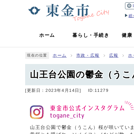
総
ホーム
暮らし
・
手続き
健康
ホーム
市政・広報
広報
ホ
現在の位置
山王台公園の鬱金（うこ
[更新日：
2023年4月14日
]
ID:11279
山王台公園で鬱金（うこん）桜が咲いてい