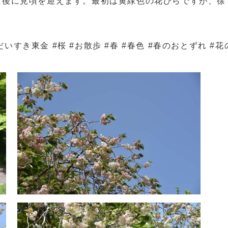
た後に見頃を迎えます。最初は黄緑色の花びらですが、徐
。
だいすき東金 #桜 #お散歩 #春 #春色 #春のおとずれ #