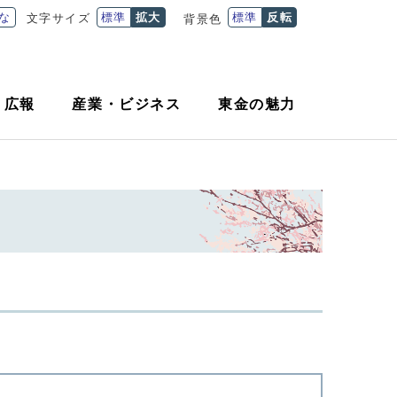
な
標準
拡大
標準
反転
文字サイズ
背景色
・
広報
産業
・
ビジネス
東金の魅力