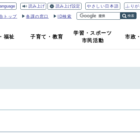
読み上げ
読み上げ設定
language
やさしい日本語
ふりが
検索
合トップ
各課の窓口
ID検索
学習・スポーツ
・
福祉
子育て
・
教育
市政
市民活動