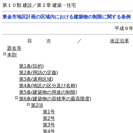
第１０類 建設／第２章 建築・住宅
東金市地区計画の区域内における建築物の制限に関する条例
平成９
目 次
／
改正沿革
題名等
本則
第1条(目的)
第2条(用語の定義)
第3条(適用区域)
第4条(地区の区分及び名称)
第5条(建築物の用途の制限)
第6条(建築物の容積率の最高限度)
第2項
第1号
第2号
第3号
第4号