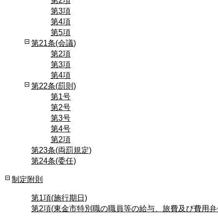
第2項
第3項
第4項
第5項
第21条(会議)
第2項
第3項
第4項
第22条(罰則)
第1号
第2号
第3号
第4号
第2項
第23条(両罰規定)
第24条(委任)
制定附則
第1項(施行期日)
第2項(東金市特別職の職員等の給与、旅費及び費用弁