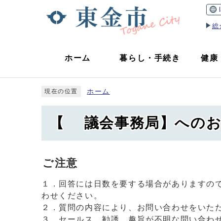
総
ホーム
暮らし
・
手続き
健康
ホーム
現在の位置
【 議会事務局】へのお
ご注意
１．回答には日数を要する場合がありますの
わせください。
２．質問の内容により、お問い合わせをいた
３．セールス、勧誘、趣旨が不明な問い合わ