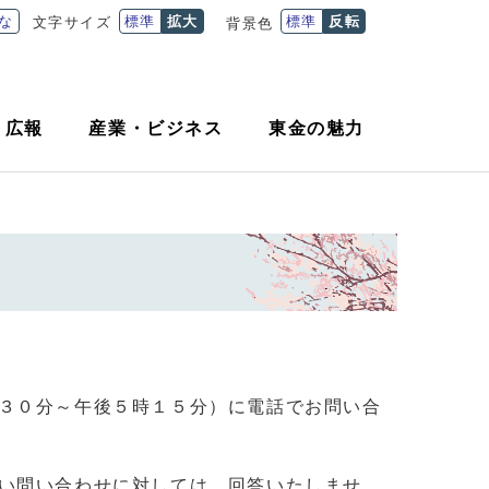
な
標準
拡大
標準
反転
文字サイズ
背景色
・
広報
産業
・
ビジネス
東金の魅力
３０分～午後５時１５分）に電話でお問い合
い問い合わせに対しては、回答いたしませ