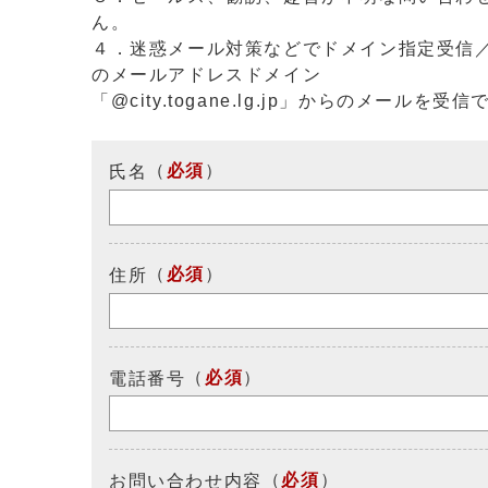
ん。
４．迷惑メール対策などでドメイン指定受信
のメールアドレスドメイン
「@city.togane.lg.jp」からのメール
（
必須
）
氏名
（
必須
）
住所
（
必須
）
電話番号
（
必須
）
お問い合わせ内容