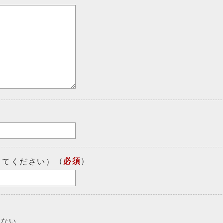
（
必須
）
してください）
しない