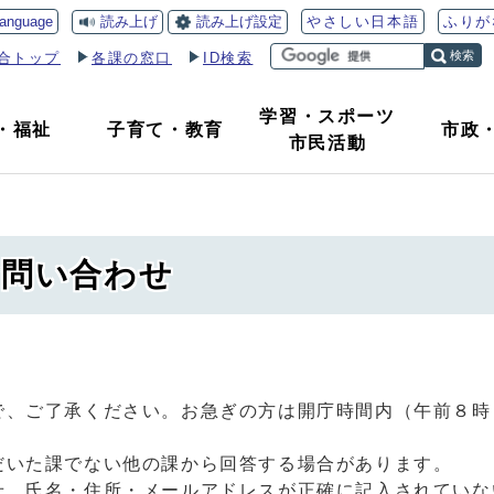
読み上げ
読み上げ設定
language
やさしい日本語
ふりが
検索
合トップ
各課の窓口
ID検索
学習・スポーツ
・
福祉
子育て
・
教育
市政
市民活動
問い合わせ
で、ご了承ください。お急ぎの方は開庁時間内（午前８時
だいた課でない他の課から回答する場合があります。
せ、氏名・住所・メールアドレスが正確に記入されていな