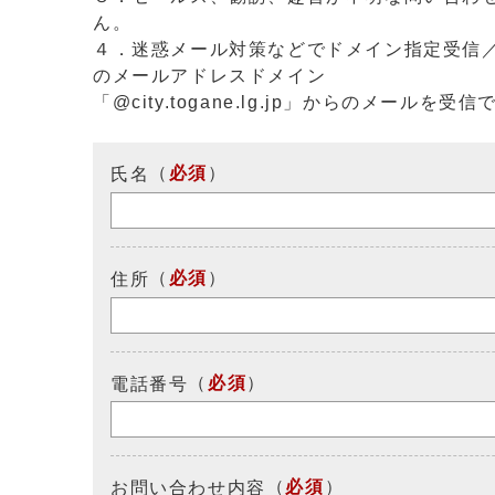
ん。
４．迷惑メール対策などでドメイン指定受信
のメールアドレスドメイン
「@city.togane.lg.jp」からのメール
（
必須
）
氏名
（
必須
）
住所
（
必須
）
電話番号
（
必須
）
お問い合わせ内容