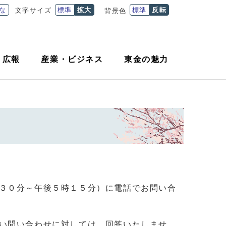
な
標準
拡大
標準
反転
文字サイズ
背景色
・
広報
産業
・
ビジネス
東金の魅力
３０分～午後５時１５分）に電話でお問い合
い問い合わせに対しては、回答いたしませ