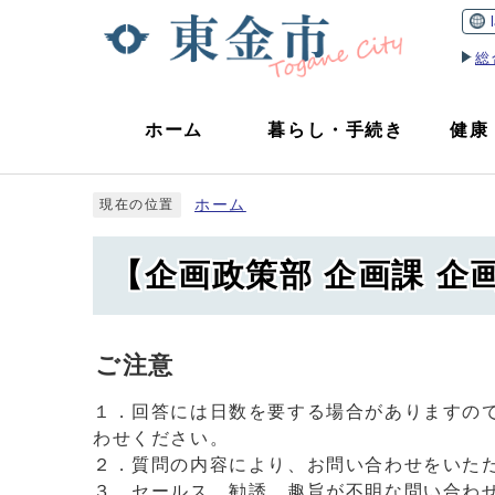
総
ホーム
暮らし
・
手続き
健康
ホーム
現在の位置
【企画政策部 企画課 
ご注意
１．回答には日数を要する場合がありますの
わせください。
２．質問の内容により、お問い合わせをいた
３．セールス、勧誘、趣旨が不明な問い合わ