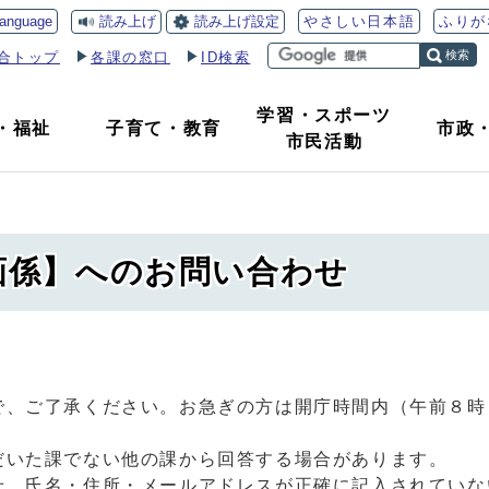
読み上げ
読み上げ設定
language
やさしい日本語
ふりが
検索
合トップ
各課の窓口
ID検索
学習・スポーツ
・
福祉
子育て
・
教育
市政
市民活動
企画係】へのお問い合わせ
で、ご了承ください。お急ぎの方は開庁時間内（午前８時
だいた課でない他の課から回答する場合があります。
せ、氏名・住所・メールアドレスが正確に記入されていな