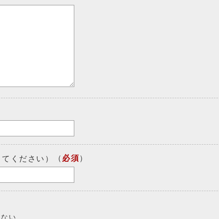
（
必須
）
してください）
しない