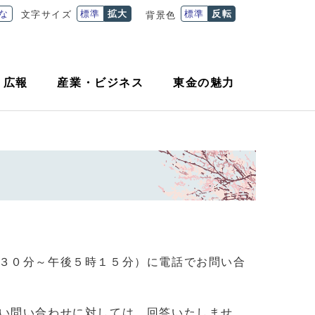
な
標準
拡大
標準
反転
文字サイズ
背景色
・
広報
産業
・
ビジネス
東金の魅力
３０分～午後５時１５分）に電話でお問い合
い問い合わせに対しては、回答いたしませ