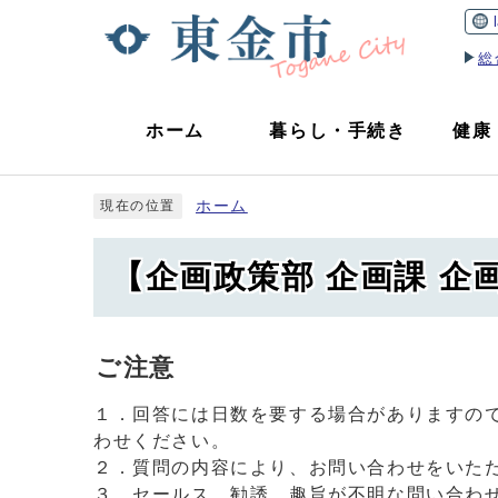
総
ホーム
暮らし
・
手続き
健康
ホーム
現在の位置
【企画政策部 企画課 
ご注意
１．回答には日数を要する場合がありますの
わせください。
２．質問の内容により、お問い合わせをいた
３．セールス、勧誘、趣旨が不明な問い合わ