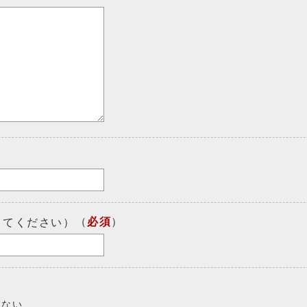
（
必須
）
してください）
しない