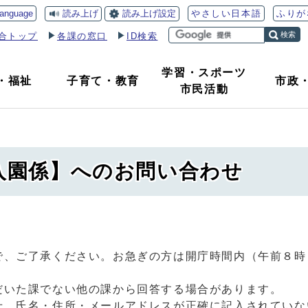
読み上げ
読み上げ設定
language
やさしい日本語
ふりが
検索
合トップ
各課の窓口
ID検索
学習・スポーツ
・
福祉
子育て
・
教育
市政
市民活動
 入園係】へのお問い合わせ
で、ご了承ください。お急ぎの方は開庁時間内（午前８時
だいた課でない他の課から回答する場合があります。
せ、氏名・住所・メールアドレスが正確に記入されていな