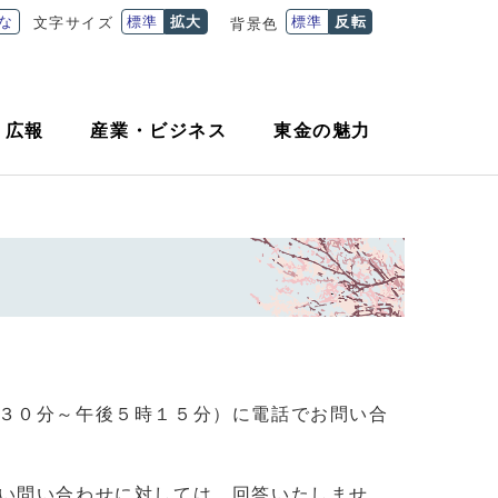
な
標準
拡大
標準
反転
文字サイズ
背景色
・
広報
産業
・
ビジネス
東金の魅力
３０分～午後５時１５分）に電話でお問い合
い問い合わせに対しては、回答いたしませ