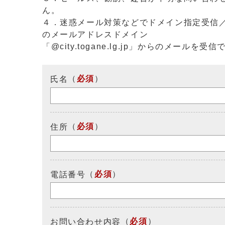
ん。
４．迷惑メール対策などでドメイン指定受信
のメールアドレスドメイン
「@city.togane.lg.jp」からのメール
（
必須
）
氏名
（
必須
）
住所
（
必須
）
電話番号
（
必須
）
お問い合わせ内容