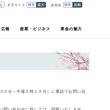
な
標準
拡大
標準
反転
文字サイズ
背景色
・
広報
産業
・
ビジネス
東金の魅力
３０分～午後５時１５分）に電話でお問い合
い問い合わせに対しては、回答いたしませ