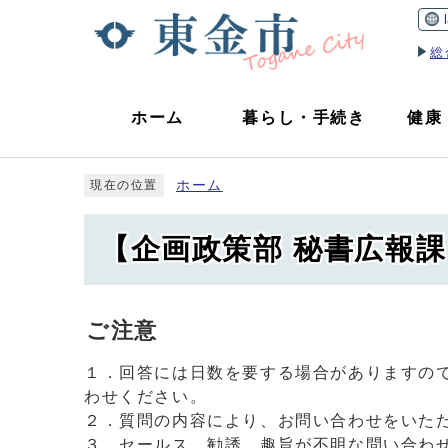
総
ホーム
暮らし
・
手続き
健康
ホーム
現在の位置
【企画政策部 秘書広報
ご注意
１．回答には日数を要する場合がありますの
わせください。
２．質問の内容により、お問い合わせをいた
３．セールス、勧誘、趣旨が不明な問い合わ