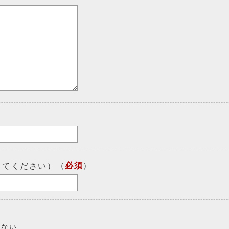
（
必須
）
してください）
しない