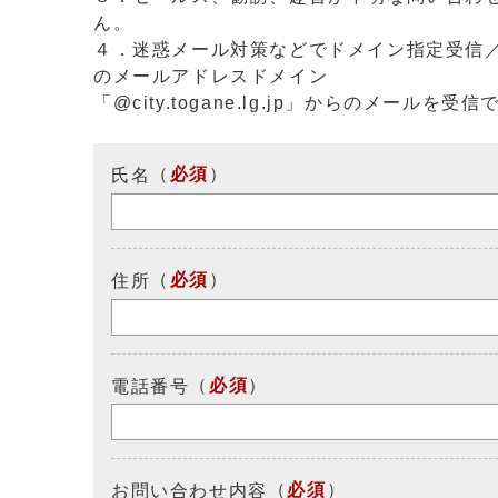
ん。
４．迷惑メール対策などでドメイン指定受信
のメールアドレスドメイン
「@city.togane.lg.jp」からのメール
（
必須
）
氏名
（
必須
）
住所
（
必須
）
電話番号
（
必須
）
お問い合わせ内容