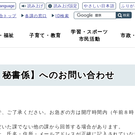
読み上げ
読み上げ設定
language
やさしい日本語
ふりが
検索
合トップ
各課の窓口
ID検索
学習・スポーツ
・
福祉
子育て
・
教育
市政
市民活動
課 秘書係】へのお問い合わせ
で、ご了承ください。お急ぎの方は開庁時間内（午前８時
だいた課でない他の課から回答する場合があります。
せ、氏名・住所・メールアドレスが正確に記入されていな