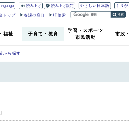
読み上げ
読み上げ設定
language
やさしい日本語
ふりが
検索
合トップ
各課の窓口
ID検索
学習・スポーツ
・
福祉
子育て
・
教育
市政
市民活動
業から探す
]