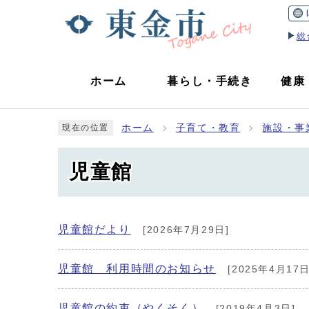
総
ホーム
暮らし
・
手続き
健康
ホーム
子育て・教育
施設・事
現在の位置
児童館
児童館だより
[2026年7月29日]
児童館 利用時間のお知らせ
[2025年4月17日
児童館の約束（やくそく）
[2019年4月3日]