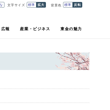
な
標準
拡大
標準
反転
文字サイズ
背景色
・
広報
産業
・
ビジネス
東金の魅力