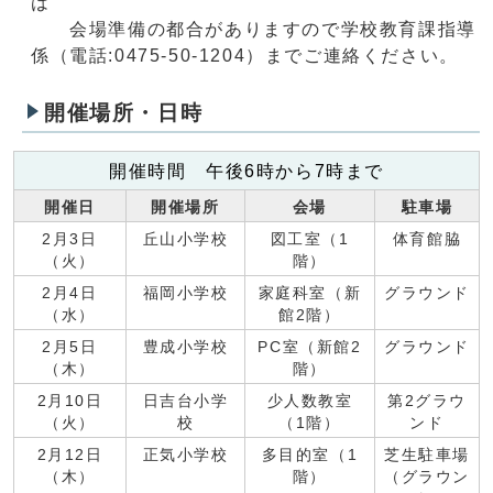
は
会場準備の都合がありますので学校教育課指導
係（電話:0475-50-1204）までご連絡ください。
開催場所・日時
開催時間 午後6時から7時まで
開催日
開催場所
会場
駐車場
2月3日
丘山小学校
図工室（1
体育館脇
（火）
階）
2月4日
福岡小学校
家庭科室（新
グラウンド
（水）
館2階）
2月5日
豊成小学校
PC室（新館2
グラウンド
（木）
階）
2月10日
日吉台小学
少人数教室
第2グラウ
（火）
校
（1階）
ンド
2月12日
正気小学校
多目的室（1
芝生駐車場
（木）
階）
（グラウン