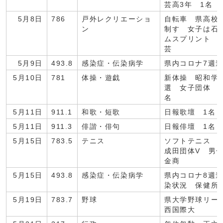
芸高3年 1名
5月8日
786
戸外レクリエーショ
自転車 県高校
ン
制す 女子は石
ムスプリント 
芸
5月9日
493.8
感染症・伝染病学
県内コロナ7週
5月10日
781
体操・遊戯
新体操 昭和学
選 女子団体 
名
5月11日
911.1
和歌・短歌
日報歌壇 1名
5月11日
911.3
俳諧・俳句
日報俳壇 1名
5月15日
783.5
テニス
ソフトテニス 
成田団体V 男
金商
5月15日
493.8
感染症・伝染病学
県内コロナ8週
染状況 保健所
5月19日
783.7
野球
県大学野球リーグ
西国際大