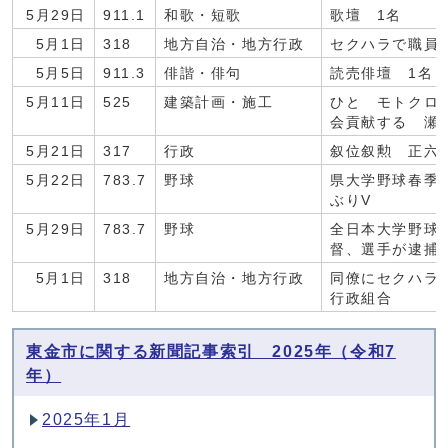
5月29日
911.1
和歌・短歌
歌壇 1名
5月1日
318
地方自治・地方行政
セクハラで職
5月5日
911.3
俳諧・俳句
読売俳壇 1名
5月11日
525
建築計画・施工
ひと モトクロ
会貢献する 瀬
5月21日
317
行政
叙位叙勲 正六
5月22日
783.7
野球
県大学野球春季
ぶりV
5月29日
783.7
野球
全日本大学野球
督、選手が逮捕
5月1日
318
地方自治・地方行政
同僚にセクハラ
行政組合
東金市に関する新聞記事索引 2025年（令和7
年）
2025年1月