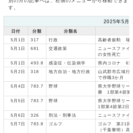
別の月の記事へは、右側のメニューから移動できま
す。
2025年5
日付
分類
分類名
5月1日
317
行政
高齢者叙勲 瑞
5月1日
681
交通政策
ニュースファイ
の女性死亡
5月1日
493.8
感染症・伝染病学
県内コロナ 6
5月2日
318
地方自治・地方行政
山武郡市広域行
で停職3か月
5月4日
783.7
野球
県大学野球リー
勝 1部第4節第
5月5日
783.7
野球
県大学野球リー
1部第4節第2日
5月6日
326
刑法・刑事法
ニュースファイ
5月7日
783.8
ゴルフ
ゴルフ 第21
（千葉黎明）高