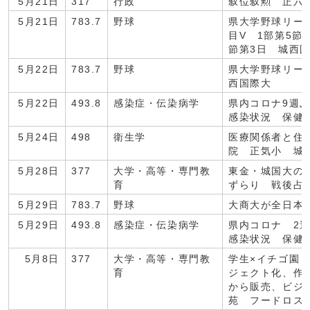
5月21日
317
行政
叙位叙勲 正六
5月21日
783.7
野球
県大学野球リーグ
目V 1部第5節
節第3日 城西
5月22日
783.7
野球
県大学野球リーグ
西国際大
5月22日
493.8
感染症・伝染病学
県内コロナ9週
感染状況 保健
5月24日
498
衛生学
医療関係者と住
院 正気小 城
5月28日
377
大学・高等・専門教
東金・城国大の
育
ずらり 戦後占領
5月29日
783.7
野球
大商大が全日本
5月29日
493.8
感染症・伝染病学
県内コロナ 2
感染状況 保健
5月8日
377
大学・高等・専門教
学生×イチゴ園
育
ジェクト化、作
から販売、ビジ
苑 フードロス