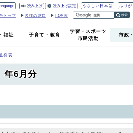
読み上げ
読み上げ設定
language
やさしい日本語
ふりが
検索
合トップ
各課の窓口
ID検索
学習・スポーツ
・
福祉
子育て
・
教育
市政
市民活動
道発表
）年6月分