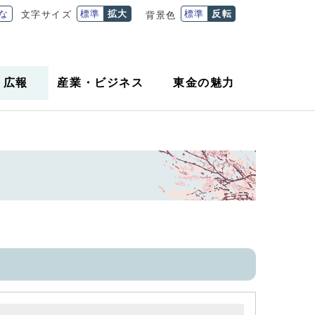
な
標準
拡大
標準
反転
文字サイズ
背景色
・
広報
産業
・
ビジネス
東金の魅力