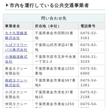
市内を運行している公共交通事業者
問い合わせ先
事業者名
所在地（本社）
電話番号
九十九里鐵道
千葉県東金市田間25番
0475-52-
株式会社
地
3161
ちばフラワー
千葉県山武市津辺47番
0475-82-
バス株式会社
地
2611
小湊鐵道株式
千葉県市原市五井中央東
0436-21-
会社
一丁目1-2
3133
東金タクシー
千葉県東金市東金1250
0475-55-
有限会社
番地
6000
南総タクシー
千葉県東金市東金587番
0475-54-
株式会社
地6
1281
小川タクシー
千葉県東金市求名37番
0475-52-
有限会社
地15
2138
仲田タクシー
千葉県東金市東金1250
0475-54-