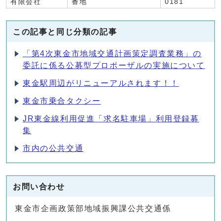
有限会社
番地
0181
この記事と同じ分類の記事
「第4次東金市地域交通計画策定調査業務」の
委託に係る公募型プロポーザルの実施について
東金駅周辺がリニューアルされます！！
東金市乗合タクシー
JR東金線利用促進「求名駐車場」利用登録募
集
市内の公共交通
お問い合わせ
東金市企画政策部地域振興課公共交通係