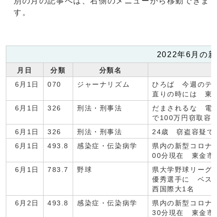
別の月の記事へは、右側のメニューから移動できま
す。
2022年6月の
月日
分類
分類名
6月1日
070
ジャーナリズム
ひろば 今週のテ
直りの時には 東
6月1日
326
刑法・刑事法
だまされるな 電話
で100万円窃取容
6月1日
326
刑法・刑事法
24歳 窃盗容疑で
6月1日
493.8
感染症・伝染病学
県内の新型コロナ感
00分現在 東金市
6月1日
783.7
野球
県大学野球リーグ
優秀選手に ベス
西国際大1名
6月2日
493.8
感染症・伝染病学
県内の新型コロナ
30分現在 東金市