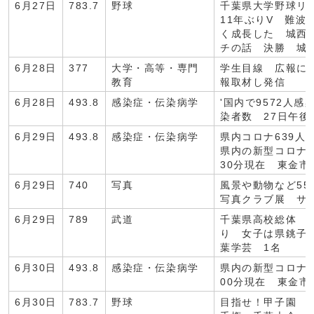
6月27日
783.7
野球
千葉県大学野球リ
11年ぶりV 難波
く成長した 城西
チの話 決勝 城
6月28日
377
大学・高等・専門
学生目線 広報に
教育
報取材し発信
6月28日
493.8
感染症・伝染病学
'国内で9572人
染者数 27日午後
6月29日
493.8
感染症・伝染病学
県内コロナ639人
県内の新型コロナ感
30分現在 東金市
6月29日
740
写真
風景や動物など55
写真クラブ展 サ
6月29日
789
武道
千葉県高校総体 
り 女子は県銚子
葉学芸 1名
6月30日
493.8
感染症・伝染病学
県内の新型コロナ感
00分現在 東金市
6月30日
783.7
野球
目指せ！甲子園 第