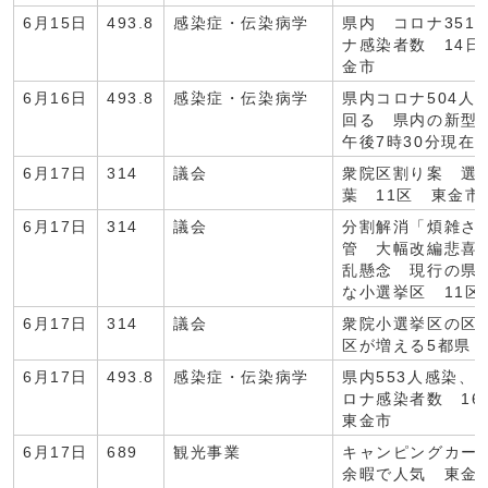
6月15日
493.8
感染症・伝染病学
県内 コロナ351
ナ感染者数 14日
金市
6月16日
493.8
感染症・伝染病学
県内コロナ504人
回る 県内の新型
午後7時30分現在
6月17日
314
議会
衆院区割り案 選
葉 11区 東金市
6月17日
314
議会
分割解消「煩雑さ
管 大幅改編悲喜
乱懸念 現行の県
な小選挙区 11区
6月17日
314
議会
衆院小選挙区の区
区が増える5都県 
6月17日
493.8
感染症・伝染病学
県内553人感染、
ロナ感染者数 16
東金市
6月17日
689
観光事業
キャンピングカー
余暇で人気 東金