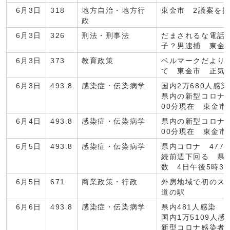
6月3日
318
地方自治・地方行
東金市 2議案を
政
6月3日
326
刑法・刑事法
だまされるな電話
子？男逮捕 東金
6月3日
373
教育政策
ベルマークだより
て 東金市 正気
6月3日
493.8
感染症・伝染病学
国内2万680人感
県内の新型コロナ
00分現在 東金市
6月4日
493.8
感染症・伝染病学
県内の新型コロナ
00分現在 東金市
6月5日
493.8
感染症・伝染病学
県内コロナ 477
続前週下回る 県
数 4日午後5時3
6月5日
671
商業政策・行政
外房地域で初のス
道の駅
6月6日
493.8
感染症・伝染病学
県内481人感染 
国内1万5109人
新型コロナ感染者数