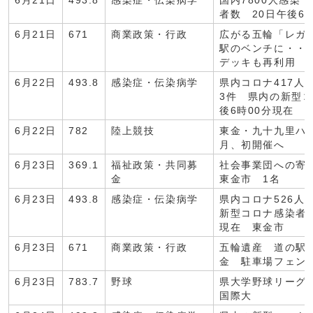
6月21日
493.8
感染症・伝染病学
国内7800人感染
者数 20日午後6
6月21日
671
商業政策・行政
広がる五輪「レガ
駅のベンチに・・
デッキも再利用 
6月22日
493.8
感染症・伝染病学
県内コロナ417人
3件 県内の新型コ
後6時00分現在 
6月22日
782
陸上競技
東金・九十九里ハ
月、初開催へ
6月23日
369.1
福祉政策・共同募
社会事業団への寄
金
東金市 1名
6月23日
493.8
感染症・伝染病学
県内コロナ526人
新型コロナ感染者数
現在 東金市
6月23日
671
商業政策・行政
五輪遺産 道の駅
金 駐車場フェン
6月23日
783.7
野球
県大学野球リーグ
国際大