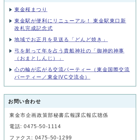
東金桜まつり
東金駅が便利にリニューアル！ 東金駅東口新
改札完成記念式
地域でお正月を見送る「どんど焼き」
弓を射って年を占う貴船神社の「御神的神事
（おまとしんじ）」
心の輪が広がる交流パーティー（東金国際交流
パーティー／東金IVC交流会）
お問い合わせ
東金市企画政策部秘書広報課広報広聴係
電話: 0475-50-1114
ファクス: 0475-50-1299