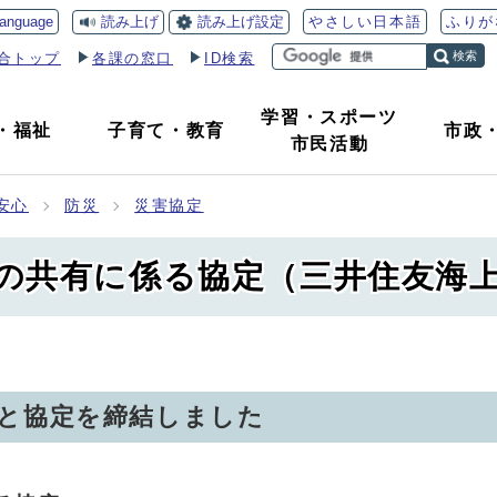
読み上げ
読み上げ設定
language
やさしい日本語
ふりが
検索
合トップ
各課の窓口
ID検索
学習・スポーツ
・
福祉
子育て
・
教育
市政
市民活動
安心
防災
災害協定
の共有に係る協定（三井住友海
と協定を締結しました