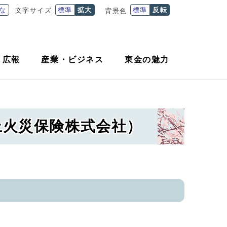
な
標準
拡大
標準
反転
文字サイズ
背景色
・
広報
産業
・
ビジネス
東金の魅力
上火災保険株式会社）