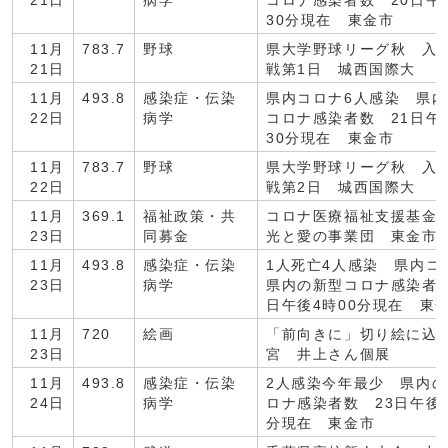
21日
病学
コロナ感染者数 20日午
30分現在 東金市
11月
783.7
野球
県大学野球リーグ秋 入
21日
戦第1日 城西国際大
11月
493.8
感染症・伝染
県内コロナ6人感染 県
22日
病学
コロナ感染者数 21日午
30分現在 東金市
11月
783.7
野球
県大学野球リーグ秋 入
22日
戦第2日 城西国際大
11月
369.1
福祉政策・共
コロナ医療福祉支援基金
23日
同募金
光と愛の事業団 東金市
11月
493.8
感染症・伝染
1人死亡4人感染 県内
23日
病学
県内の新型コロナ感染者数
日午後4時00分現在 東
11月
720
絵画
「前向きに」切り絵に込
23日
宮 井上さん個展
11月
493.8
感染症・伝染
2人感染今年最少 県内
24日
病学
ロナ感染者数 23日午後3
分現在 東金市