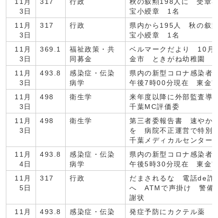
11月
317
行政
秋の叙勲198人に 受章
3日
宝小綬章 1名
11月
317
行政
県内から195人 秋の叙
3日
宝小綬章 1名
11月
369.1
福祉政策・共
ベルマークだより 10月
3日
同募金
金市 ときがね幼稚園 
11月
493.8
感染症・伝染
県内の新型コロナ感染者
3日
病学
午後7時00分現在 東金
11月
498
衛生学
来年度以降に外部監査導
3日
千葉MC評価委
11月
498
衛生学
第三者委報告書 速やか
3日
を 病院不正運営で特別
千葉メディカルセンター
11月
493.8
感染症・伝染
県内の新型コロナ感染者
4日
病学
午後5時30分現在 東金
11月
317
行政
だまされるな 電話de詐
5日
へ ATMで声掛け 警備
謝状
11月
493.8
感染症・伝染
発症予防にカクテル薬 