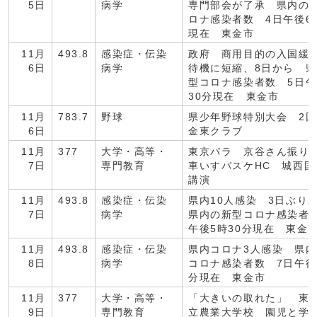
5日
病学
専門部会が了承 県内の
ロナ感染者数 4日午後6
現在 東金市
11月
493.8
感染症・伝染
政府 商用目的の入国緩
6日
病学
待機に短縮、8日から 
型コロナ感染者数 5日午
30分現在 東金市
11月
783.7
野球
県少年野球特別大会 2
6日
金東クラブ
11月
377
大学・高等・
東京パラ 京谷さん振
7日
専門教育
車いすバスケHC 城西国
講演
11月
493.8
感染症・伝染
県内10人感染 3日ぶり
7日
病学
県内の新型コロナ感染者
午後5時30分現在 東金
11月
493.8
感染症・伝染
県内コロナ3人感染 県
8日
病学
コロナ感染者数 7日午後
分現在 東金市
11月
377
大学・高等・
「大きいの取れた」 東
9日
専門教育
立農業大学校 園児と学