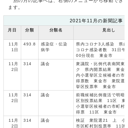
別の月の記事へは、右側のメニューから移動でき
ます。
2021年11月の新聞記事
月日
分類
分類名
見出し
11月
493.8
感染症・伝染
県内コロナ3人感染 県
1日
病学
コロナ感染者数 31日午
00分現在 東金市
11月
314
議会
衆議院・比例代表南関東
2日
ク 県内開票結果 東金
内小選挙区立候補者の市
得票数 東金市 衆院選
挙区投票率 東金市
11月
314
議会
前職候補比例復活で明暗
2日
区別投票結果 11区 
小選挙区候補者の市町村
得票 11区 東金市
11月
314
議会
検証 衆院選21 上 小
2日
市区町村別投票率 11区