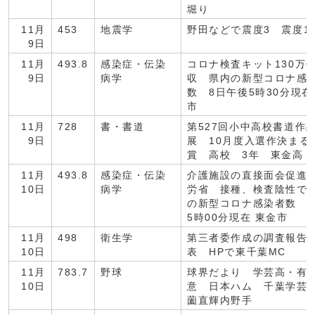
堀り
11月
453
地震学
野田などで震度3 震度1
9日
11月
493.8
感染症・伝染
コロナ検査キット130万
9日
病学
収 県内の新型コロナ感
数 8日午後5時30分現
市
11月
728
書・書道
第527回小中高校書道作
9日
展 10月度入選作決まる
賞 高校 3年 東金高 
11月
493.8
感染症・伝染
介護施設の直接面会促進
10日
病学
労省 接種、検査陰性で
の新型コロナ感染者数 
5時00分現在 東金市
11月
498
衛生学
第三者委作成の調査報告
10日
表 HPで東千葉MC
11月
783.7
野球
球界だより 学芸高・有
10日
意 日本ハム 千葉学芸
薗直輝内野手