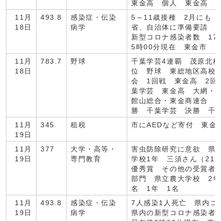
東金高 個人 東金高 3
11月
493.8
感染症・伝染
5～11歳接種 2月にも 
18日
病学
省、自治体に準備要請 
新型コロナ感染者数 17
5時00分現在 東金市
11月
783.7
野球
千葉学芸4連覇 茂原北稜
18日
位 野球 東総地区高校
会 1回戦 東金高 2回
葉学芸 東金高 大網・
館山総合・東金商連合 
勝 千葉学芸 決勝 千
11月
345
租税
市にAEDなど寄付 東金
19日
11月
377
大学・高等・
害虫防除研究に意欲 県
19日
専門教育
学校1年 三須さん（21
優秀賞 その他の受賞者
部門 県立農大学校 2年
名 1年 1名
11月
493.8
感染症・伝染
7人感染1人死亡 県内
19日
病学
県内の新型コロナ感染者数