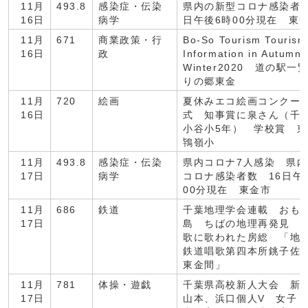
11月
493.8
感染症・伝染
県内の新型コロナ感染者数
16日
病学
日午後6時00分現在 東
11月
671
商業政策・行
Bo-So Tourism Tourism
16日
政
Information in Autumn-
Winter2020 道の駅一
りの郷東金
11月
720
絵画
夏休みエコ絵画コンクー
16日
式 知事賞に泉さん（千
小谷小5年） 学校賞 
鴇嶺小
11月
493.8
感染症・伝染
県内コロナ7人感染 県
17日
病学
コロナ感染者数 16日午
00分現在 東金市
11月
686
鉄道
千葉地理学会連載 おも
17日
島 ちばの地理再発見 
歌に歌われた房総 「地
鉄道唱歌第四本所銚子佐
東金間」
11月
781
体操・遊戯
千葉県高校新人大会 
17日
山本、浜口個人V 女子