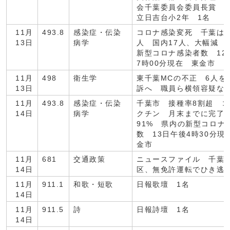
会千葉委員会委員長賞 
立日吉台小2年 1名
11月
493.8
感染症・伝染
コロナ感染変死 千葉は1
13日
病学
人 国内17人、大幅減 
新型コロナ感染者数 12
7時00分現在 東金市
11月
498
衛生学
東千葉MCの不正 6人を
13日
訴へ 職員ら横領容疑な
11月
493.8
感染症・伝染
千葉市 接種率8割超 
14日
病学
クチン 月末までに完了
91% 県内の新型コロナ
数 13日午後4時30分現
金市
11月
681
交通政策
ニュースファイル 千葉
14日
区、無免許運転でひき逃
11月
911.1
和歌・短歌
日報歌壇 1名
14日
11月
911.5
詩
日報詩壇 1名
14日