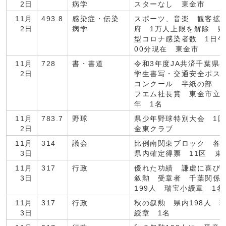
2日
病学
スターなし 東金市
11月
493.8
感染症・伝染
スポーツ、音楽 観客拡
2日
病学
府 1万人上限を解除 
型コロナ感染者数 1日午
00分現在 東金市
11月
728
書・書道
令和3年度JA共済千葉県
2日
学生書写・交通安全ポ
コンクール 半紙の部 
フエム社長賞 東金市立
年 1名
11月
783.7
野球
県少年野球特別大会 1
2日
金東クラブ
11月
314
議会
比例南関東ブロック 各
3日
県内確定得票 11区 東
11月
317
行政
優れた功績 謙虚に喜び
3日
叙勲 受章者 千葉関係
199人 瑞宝小綬章 1名
11月
317
行政
秋の叙勲 県内198人 
3日
綬章 1名