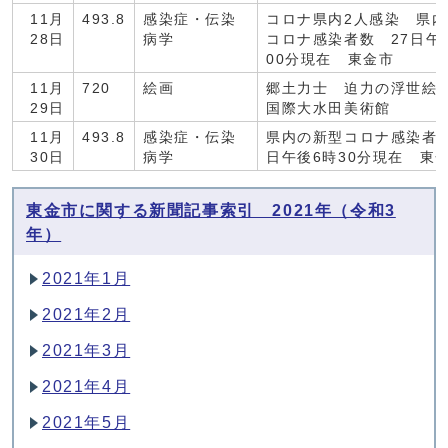
11月
493.8
感染症・伝染
コロナ県内2人感染 県
28日
病学
コロナ感染者数 27日午
00分現在 東金市
11月
720
絵画
郷土力士 迫力の浮世絵
29日
国際大水田美術館
11月
493.8
感染症・伝染
県内の新型コロナ感染者数
30日
病学
日午後6時30分現在 東
東金市に関する新聞記事索引 2021年（令和3
年）
2021年1月
2021年2月
2021年3月
2021年4月
2021年5月