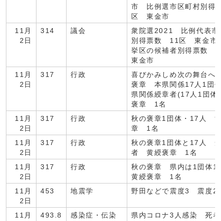
市 比例選市区町村別得票
区 東金市
11月
314
議会
衆院選2021 比例代表
2日
別得票数 11区 東金市
挙区の候補者別得票数 
東金市
11月
317
行政
喜びかみしめ次の舞台へ
2日
褒章 本県関係17人1団
県関係綬章者(17人1団体
褒章 1名
11月
317
行政
秋の褒章1団体・17人 
2日
章 1名
11月
317
行政
秋の褒章1団体と17人 
2日
者 黄綬褒章 1名
11月
317
行政
秋の褒章 県内は1団体
2日
黄綬褒章 1名
11月
453
地震学
野田などで震度3 震度2
2日
11月
493.8
感染症・伝染
県内コロナ3人感染 死