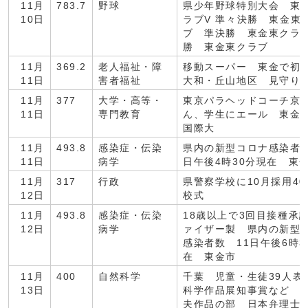
11月
783.7
野球
県少年野球特別大会 東
10日
ラブV 準々決勝 東金東
ブ 準決勝 東金東クラ
勝 東金東クラブ
11月
369.2
老人福祉・障
移動スーパー 東金で
11日
害者福祉
大和・丘山地区 見守り
11月
377
大学・高等・
東京パラヘッドコーチ京
11日
専門教育
ん、学生にエール 東金
国際大
11月
493.8
感染症・伝染
県内の新型コロナ感染者数
11日
病学
日午後4時30分現在 東
11月
317
行政
県警察学校に10月採用4
12日
校式
11月
493.8
感染症・伝染
18歳以上で3回目接種承
12日
病学
ァイザー製 県内の新型
感染者数 11日午後6時3
在 東金市
11月
400
自然科学
千葉 児童・生徒39人表
13日
科学作品展知事賞など 
夫作品の部 日本弁理士