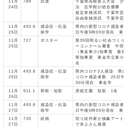
11月
789
武道
千葉県高校新人大会 少
24日
法 志学館が総合優勝
規定単独演武 千葉学芸
自由単独演武 千葉学芸
11月
493.8
感染症・伝染
県内の新型コロナ感染者数
25日
病学
日午後5時00分現在 東
11月
727
ポスター
第39回明るい社会づくり
25日
ーコンクール審査 中田
（東金東小)知事賞 最
県知事賞 東金市立東小6
名
11月
493.8
感染症・伝染
県内コロナ3人感染 県
26日
病学
コロナ感染者数 25日午
30分現在 東金市
11月
911.1
和歌・短歌
房総文園 短歌 1名
26日
11月
493.8
感染症・伝染
県内の新型コロナ感染者数
27日
病学
日午後5時00分現在 東
11月
720
絵画
切り絵作家が抽象アート
27日
で井上さん個展