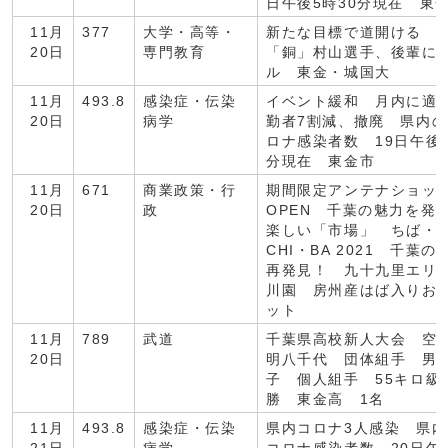
日午後5時30分現在 東
11月
377
大学・高等・
新たな目標で道開ける 
20日
専門教育
「銅」村山選手、後輩に
ル 東金・城国大
11月
493.8
感染症・伝染
イベント緩和 月内に適
20日
病学
勤者7割減、撤廃 県内
ロナ感染者数 19日午後7
分現在 東金市
11月
671
商業政策・行
期間限定アンテナショッ
20日
政
OPEN 千葉の魅力を発
楽しい「市場」 ちば・I
CHI・BA 2021 千葉の
再発見！ 九十九里エリ
川園 房州産はば入りお
ット
11月
789
武道
千葉県高校新人大会 空
20日
明八千代 団体組手 男
子 個人組手 55キロ級
勝 東金高 1名
11月
493.8
感染症・伝染
県内コロナ3人感染 県