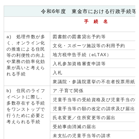
令和6年度 東金市における行政手続等
手 続 名
a) 処理件数が多
図書館の図書貸出予約等
く、オンライン化
文化・スポーツ施設等の利用予約
の推進による住民
地方税申告手続（eLTAX）
等の利便性の向上
や業務の効率化効
入札参加資格審査申請等
果が高いと考えら
入札
れる手続
衆議院・参議院選挙の不在者投票用紙
b) 住民のライフ
ア.子育て関係
イベントに際し、
児童手当等の受給資格及び児童手当の
多数存在する手続
児童手当等の額の改定の請求及び届出
をワンストップで
行うために必要と
氏名変更／住所変更等の届出
考えられる手続
受給事由消滅の届出
未支払の児童手当等の請求