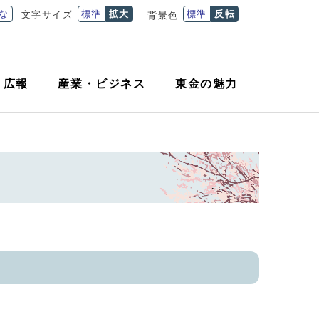
な
標準
拡大
標準
反転
文字サイズ
背景色
・
広報
産業
・
ビジネス
東金の魅力