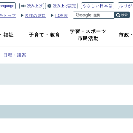
読み上げ
読み上げ設定
language
やさしい日本語
ふりが
検索
合トップ
各課の窓口
ID検索
学習・スポーツ
・
福祉
子育て
・
教育
市政
市民活動
日程・議案