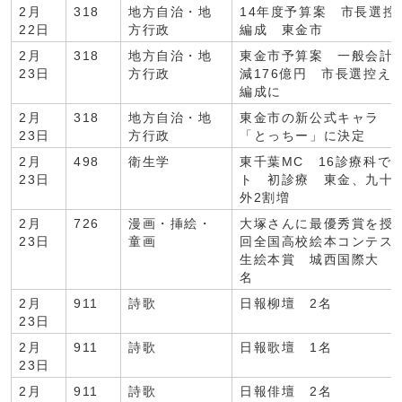
2月
318
地方自治・地
14年度予算案 市長選控
22日
方行政
編成 東金市
2月
318
地方自治・地
東金市予算案 一般会計
23日
方行政
減176億円 市長選控え
編成に
2月
318
地方自治・地
東金市の新公式キャラ 
23日
方行政
「とっちー」に決定
2月
498
衛生学
東千葉MC 16診療科で
23日
ト 初診療 東金、九十
外2割増
2月
726
漫画・挿絵・
大塚さんに最優秀賞を授
23日
童画
回全国高校絵本コンテス
生絵本賞 城西国際大 4
名
2月
911
詩歌
日報柳壇 2名
23日
2月
911
詩歌
日報歌壇 1名
23日
2月
911
詩歌
日報俳壇 2名