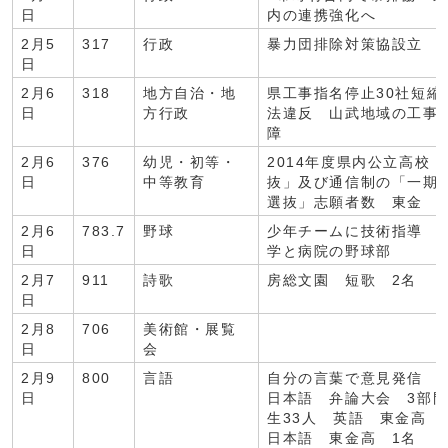
日
内の連携強化へ
2月5
317
行政
暴力団排除対策協設立
日
2月6
318
地方自治・地
県工事指名停止30社短縮
日
方行政
法違反 山武地域の工事
障
2月6
376
幼児・初等・
2014年度県内公立高校
日
中等教育
抜」及び通信制の「一期
選抜」志願者数 東金 
2月6
783.7
野球
少年チームに技術指導 
日
学と病院の野球部
2月7
911
詩歌
房総文園 短歌 2名
日
2月8
706
美術館・展覧
日
会
2月9
800
言語
自分の言葉で意見発信 
日
日本語 弁論大会 3部
生33人 英語 東金高
日本語 東金高 1名