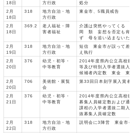
18日
方行政
処分
2月
318
地方自治・地
東金市、5職員戒告
18日
方行政
2月
369.2
老人福祉・障
介護は突然やってくる 1
18日
害者福祉
岡 類 妄想を否定も肯
ず 母を追い込まないた
2月
318
地方自治・地
短信 東金市が誤って差
19日
方行政
え執行
2月
376
幼児・初等・
2014年度県内公立高校
20日
中等教育
等及び特別入学者選抜入
候補者内定数 東金 東
2月
706
美術館・展覧
第33回日本刻字展入賞者
20日
会
2月
376
幼児・初等・
2014年度県内公立高校
21日
中等教育
募集人員確定数および通
課程の入学者選抜二期入
抜募集人員確定数
2月
318
地方自治・地
説明会に3陣営 東金市
22日
方行政