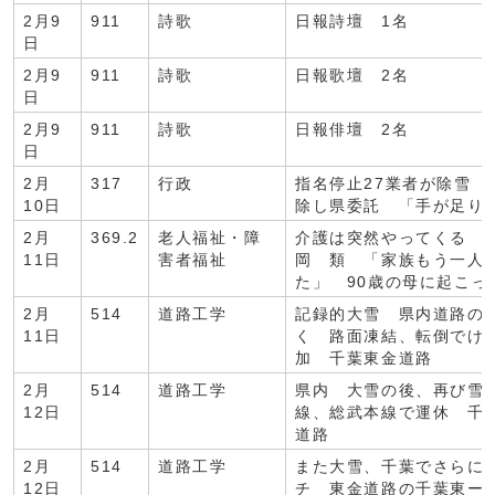
2月9
911
詩歌
日報詩壇 1名
日
2月9
911
詩歌
日報歌壇 2名
日
2月9
911
詩歌
日報俳壇 2名
日
2月
317
行政
指名停止27業者が除雪 
10日
除し県委託 「手が足り
2月
369.2
老人福祉・障
介護は突然やってくる 
11日
害者福祉
岡 類 「家族もう一人
た」 90歳の母に起こっ
2月
514
道路工学
記録的大雪 県内道路の
11日
く 路面凍結、転倒でけ
加 千葉東金道路
2月
514
道路工学
県内 大雪の後、再び雪
12日
線、総武本線で運休 千
道路
2月
514
道路工学
また大雪、千葉でさらに1
12日
チ 東金道路の千葉東ー