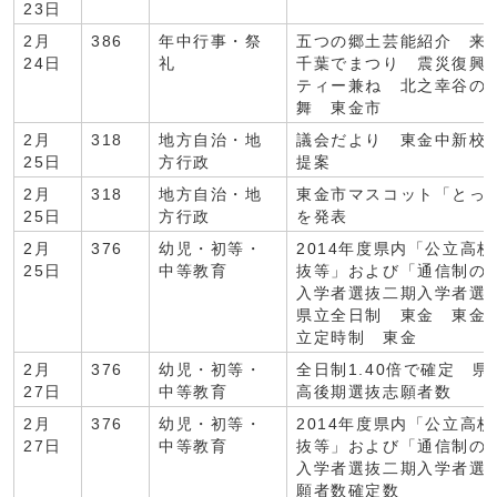
23日
2月
386
年中行事・祭
五つの郷土芸能紹介 来
24日
礼
千葉でまつり 震災復興
ティー兼ね 北之幸谷の
舞 東金市
2月
318
地方自治・地
議会だより 東金中新校
25日
方行政
提案
2月
318
地方自治・地
東金市マスコット「とっ
25日
方行政
を発表
2月
376
幼児・初等・
2014年度県内「公立高
25日
中等教育
抜等」および「通信制の
入学者選抜二期入学者
県立全日制 東金 東金
立定時制 東金
2月
376
幼児・初等・
全日制1.40倍で確定 県
27日
中等教育
高後期選抜志願者数
2月
376
幼児・初等・
2014年度県内「公立高
27日
中等教育
抜等」および「通信制の
入学者選抜二期入学者選
願者数確定数