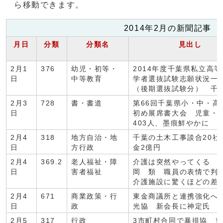
ら移動できます。
2014年2月の新聞記事
月日
分類
分類名
見出し
2月1
376
幼児・初等・
2014年度千葉県私立高
日
中等教育
学者選抜試験志願状況
（後期選抜試験分） 千
2月3
728
書・書道
第66回千葉県小・中・高
日
初め展席書大会 児童・
403人、墨痕鮮やかに
2月4
318
地方自治・地
千葉の土木工事談合20社
日
方行政
金2億円
2月4
369.2
老人福祉・障
介護は突然やってくる 
日
害者福祉
岡 類 職員の表情で
介護施設に驚くほどの差
2月4
671
商業政策・行
東金商議所と連携強化へ
日
政
光協 新会長に神定氏
2月5
317
行政
3市町村合同で暴排協 