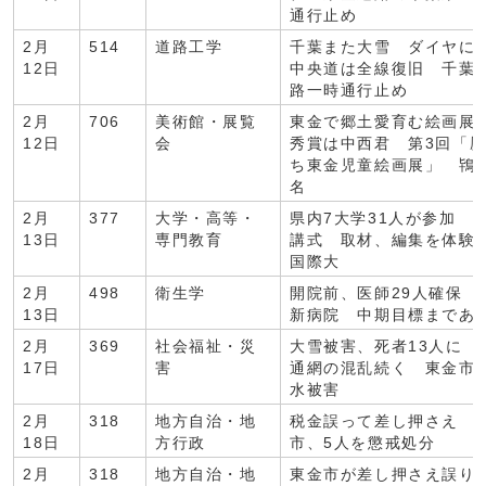
通行止め
2月
514
道路工学
千葉また大雪 ダイヤ
12日
中央道は全線復旧 千葉
路一時通行止め
2月
706
美術館・展覧
東金で郷土愛育む絵画展
12日
会
秀賞は中西君 第3回「
ち東金児童絵画展」 鴇
名
2月
377
大学・高等・
県内7大学31人が参加 C
13日
専門教育
講式 取材、編集を体験
国際大
2月
498
衛生学
開院前、医師29人確保 
13日
新病院 中期目標まであ
2月
369
社会福祉・災
大雪被害、死者13人に 
17日
害
通網の混乱続く 東金市 
水被害
2月
318
地方自治・地
税金誤って差し押さえ 
18日
方行政
市、5人を懲戒処分
2月
318
地方自治・地
東金市が差し押さえ誤り