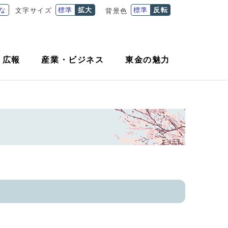
な
標準
拡大
標準
反転
文字サイズ
背景色
・
広報
産業
・
ビジネス
東金の魅力