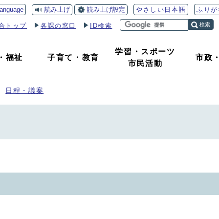
読み上げ
読み上げ設定
language
やさしい日本語
ふりが
検索
合トップ
各課の窓口
ID検索
学習・スポーツ
・
福祉
子育て
・
教育
市政
市民活動
日程・議案