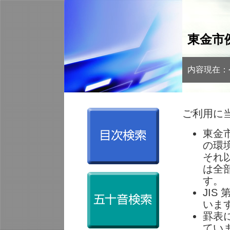
東金市
内容現在：
ご利用に
東金市
の環
それ
は全
す。
JI
いま
罫表
てい