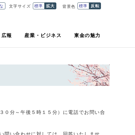
な
標準
拡大
標準
反転
文字サイズ
背景色
・
広報
産業
・
ビジネス
東金の魅力
３０分～午後５時１５分）に電話でお問い合
い問い合わせに対しては、回答いたしませ