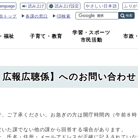
読み上げ
読み上げ設定
language
やさしい日本語
ふりが
検索
合トップ
各課の窓口
ID検索
学習・スポーツ
・
福祉
子育て
・
教育
市政
市民活動
課 広報広聴係】へのお問い合わせ
で、ご了承ください。お急ぎの方は開庁時間内（午前８時
だいた課でない他の課から回答する場合があります。
せ、氏名・住所・メールアドレスが正確に記入されていな