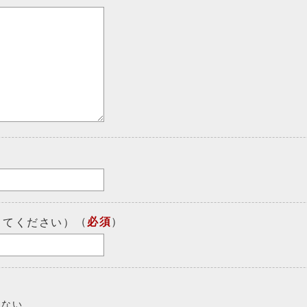
（
必須
）
してください）
しない