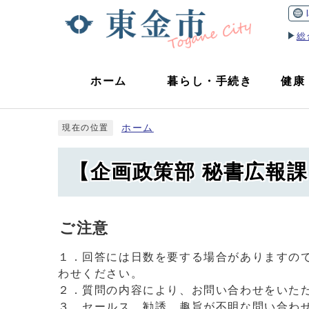
総
ホーム
暮らし
・
手続き
健康
ホーム
現在の位置
【企画政策部 秘書広報
ご注意
１．回答には日数を要する場合がありますの
わせください。
２．質問の内容により、お問い合わせをいた
３．セールス、勧誘、趣旨が不明な問い合わ