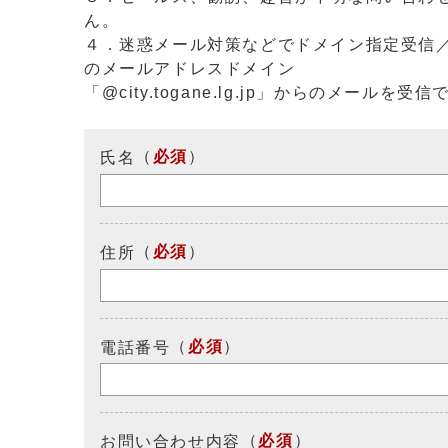
ん。
４．迷惑メール対策などでドメイン指定受信
のメールアドレスドメイン
「@city.togane.lg.jp」からのメール
（
必須
）
氏名
（
必須
）
住所
（
必須
）
電話番号
（
必須
）
お問い合わせ内容