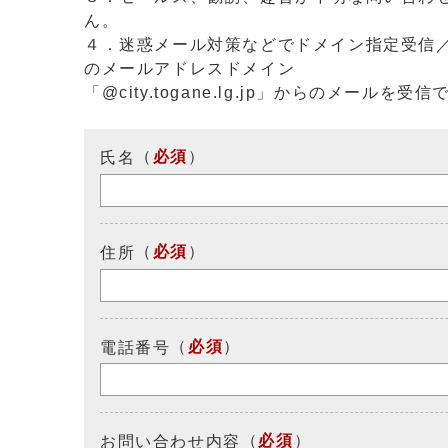
ん。
４．迷惑メール対策などでドメイン指定受信
のメールアドレスドメイン
「@city.togane.lg.jp」からのメール
（
必須
）
氏名
（
必須
）
住所
（
必須
）
電話番号
（
必須
）
お問い合わせ内容