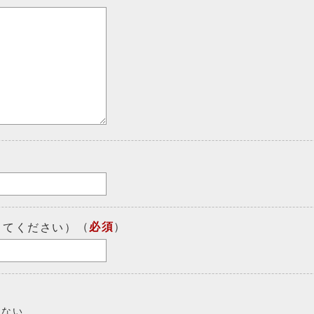
（
必須
）
してください）
しない