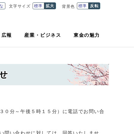
な
標準
拡大
標準
反転
文字サイズ
背景色
・
広報
産業
・
ビジネス
東金の魅力
せ
３０分～午後５時１５分）に電話でお問い合
い問い合わせに対しては、回答いたしませ