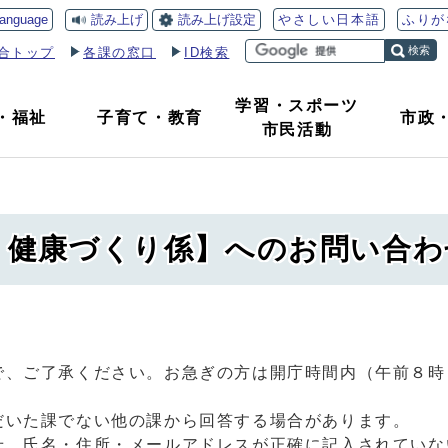
読み上げ
読み上げ設定
language
やさしい日本語
ふりが
検索
合トップ
各課の窓口
ID検索
学習・スポーツ
・
福祉
子育て
・
教育
市政
市民活動
課 健康づくり係】へのお問い合わ
で、ご了承ください。お急ぎの方は開庁時間内（午前８時
だいた課でない他の課から回答する場合があります。
せ、氏名・住所・メールアドレスが正確に記入されていな