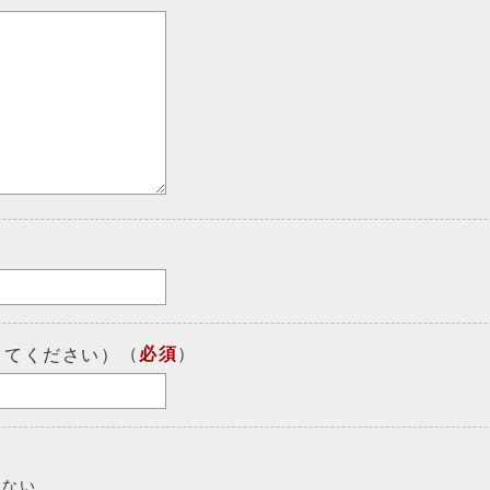
（
必須
）
してください）
しない