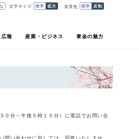
な
標準
拡大
標準
反転
文字サイズ
背景色
・
広報
産業
・
ビジネス
東金の魅力
３０分～午後５時１５分）に電話でお問い合
い問い合わせに対しては、回答いたしませ