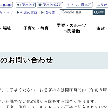
読み上げ
読み上げ設定
language
やさしい日本語
ふりが
検索
合トップ
各課の窓口
ID検索
学習・スポーツ
・
福祉
子育て
・
教育
市政
市民活動
へのお問い合わせ
で、ご了承ください。お急ぎの方は開庁時間内（午前８時
だいた課でない他の課から回答する場合があります。
せ、氏名・住所・メールアドレスが正確に記入されていな