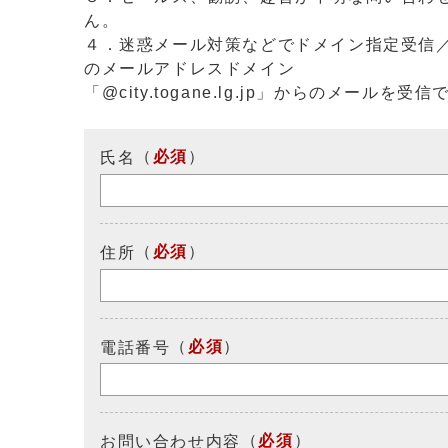
ん。
４．迷惑メール対策などでドメイン指定受信
のメールアドレスドメイン
「@city.togane.lg.jp」からのメール
（
必須
）
氏名
（
必須
）
住所
（
必須
）
電話番号
（
必須
）
お問い合わせ内容